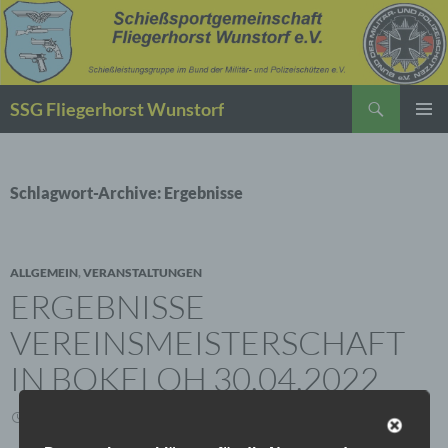
Suchen
SSG Fliegerhorst Wunstorf
ZUM
PRIMÄR
INHALT
MENÜ
SPRINGEN
Schlagwort-Archive: Ergebnisse
ALLGEMEIN
,
VERANSTALTUNGEN
ERGEBNISSE
VEREINSMEISTERSCHAFT
IN BOKELOH 30.04.2022
1. MAI 2022
SCHREIBE EINEN KOMMENTAR