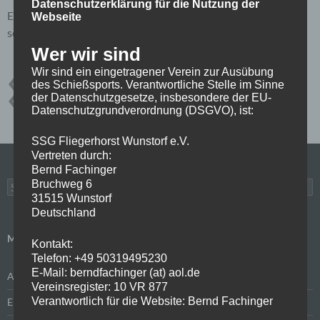
Datenschutzerklärung für die Nutzung der
Entschuldigung aber Du bist nicht berechtigt, dieses Post zu
Webseite
sehen. Bitte mit Deinen Zugangsdaten anmelden:
Anmelden
Wer wir sind
Wir sind ein eingetragener Verein zur Ausübung
des Schießsports. Verantwortliche Stelle im Sinne
2022
BOKELOH
ERGEBNISSE
VEREINSMEISTERSCHAFT
der Datenschutzgesetze, insbesondere der EU-
VM
WETTKÄMPFE
Datenschutzgrundverordnung (DSGVO), ist:
SSG Fliegerhorst Wunstorf e.V.
Vertreten durch:
Bernd Fachinger
Bruchweg 6
Suchen
nach:
31515 Wunstorf
Deutschland
META
Kontakt:
Telefon: +49 50319495230
E-Mail: berndfachinger (at) aol.de
Anmelden
Vereinsregister: 10 VR 877
Verantwortlich für die Website: Bernd Fachinger
Eintrags-Feed