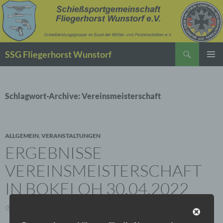
Suchen
SSG Fliegerhorst Wunstorf
ZUM
PRIMÄR
INHALT
MENÜ
SPRINGEN
Schlagwort-Archive: Vereinsmeisterschaft
ALLGEMEIN
,
VERANSTALTUNGEN
ERGEBNISSE
VEREINSMEISTERSCHAFT
IN BOKELOH 30.04.2022
1. MAI 2022
SCHREIBE EINEN KOMMENTAR