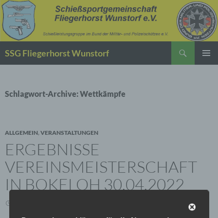
Suchen
SSG Fliegerhorst Wunstorf
ZUM
PRIMÄR
INHALT
MENÜ
SPRINGEN
Schlagwort-Archive: Wettkämpfe
ALLGEMEIN
,
VERANSTALTUNGEN
ERGEBNISSE
VEREINSMEISTERSCHAFT
IN BOKELOH 30.04.2022
1. MAI 2022
SCHREIBE EINEN KOMMENTAR