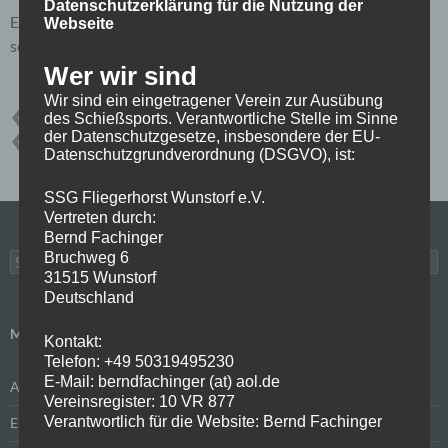
Datenschutzerklärung für die Nutzung der
Entschuldigung aber Du bist nicht berechtigt, dieses Post zu
Webseite
sehen. Bitte mit Deinen Zugangsdaten anmelden:
Anmelden
Wer wir sind
Wir sind ein eingetragener Verein zur Ausübung
des Schießsports. Verantwortliche Stelle im Sinne
2022
BOKELOH
ERGEBNISSE
VEREINSMEISTERSCHAFT
der Datenschutzgesetze, insbesondere der EU-
VM
WETTKÄMPFE
Datenschutzgrundverordnung (DSGVO), ist:
SSG Fliegerhorst Wunstorf e.V.
Vertreten durch:
Bernd Fachinger
Bruchweg 6
Suchen
nach:
31515 Wunstorf
Deutschland
META
Kontakt:
Telefon: +49 50319495230
E-Mail: berndfachinger (at) aol.de
Anmelden
Vereinsregister: 10 VR 877
Verantwortlich für die Website: Bernd Fachinger
Eintrags-Feed